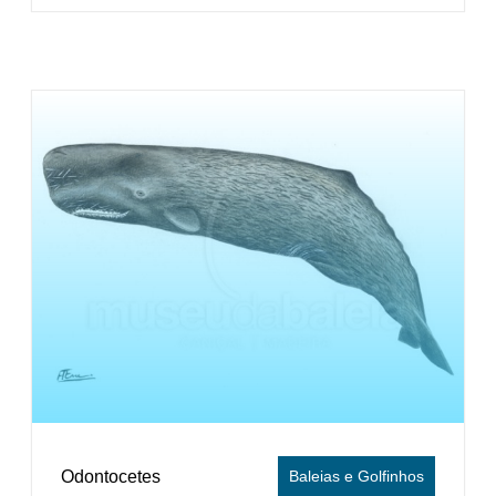
Odontocetes
Baleias e Golfinhos