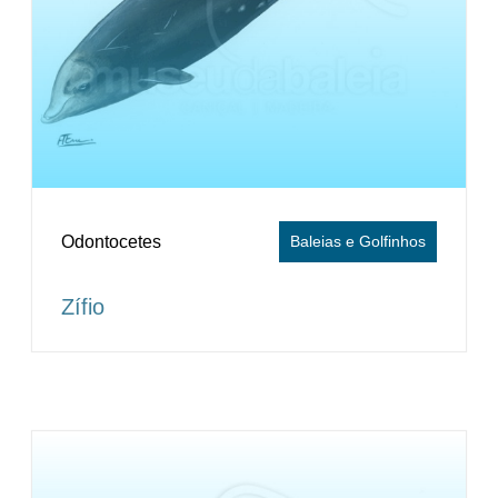
Odontocetes
Baleias e Golfinhos
Zífio