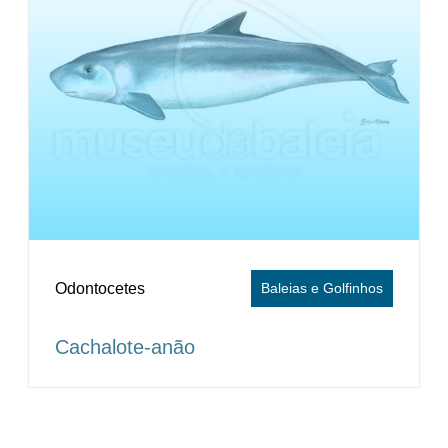
Odontocetes
Baleias e Golfinhos
Cachalote-anão