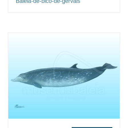
Baleia-de-bico-de-gervais